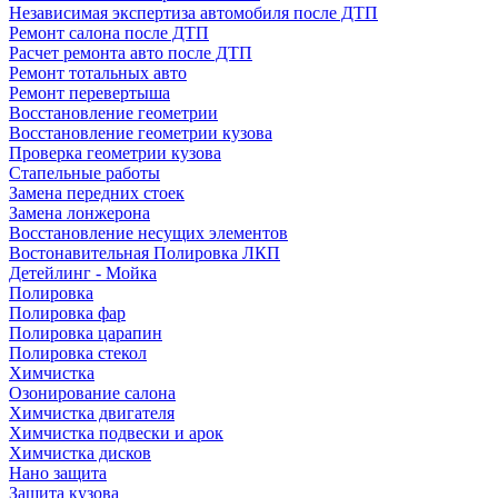
Независимая экспертиза автомобиля после ДТП
Ремонт салона после ДТП
Расчет ремонта авто после ДТП
Ремонт тотальных авто
Ремонт перевертыша
Восстановление геометрии
Восстановление геометрии кузова
Проверка геометрии кузова
Стапельные работы
Замена передних стоек
Замена лонжерона
Восстановление несущих элементов
Востонавительная Полировка ЛКП
Детейлинг - Мойка
Полировка
Полировка фар
Полировка царапин
Полировка стекол
Химчистка
Озонирование салона
Химчистка двигателя
Химчистка подвески и арок
Химчистка дисков
Нано защита
Защита кузова