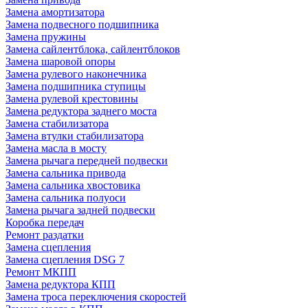
Замена амортизатора
Замена подвесного подшипника
Замена пружины
Замена сайлентблока, сайлентблоков
Замена шаровой опоры
Замена рулевого наконечника
Замена подшипника ступицы
Замена рулевой крестовины
Замена редуктора заднего моста
Замена стабилизатора
Замена втулки стабилизатора
Замена масла в мосту
Замена рычага передней подвески
Замена сальника привода
Замена сальника хвостовика
Замена сальника полуоси
Замена рычага задней подвески
Коробка передач
Ремонт раздатки
Замена сцепления
Замена сцепления DSG 7
Ремонт МКПП
Замена редуктора КПП
Замена троса переключения скоростей