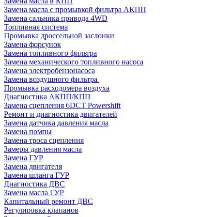
Замена масла в КПП
Замена масла с промывкой фильтра АКПП
Замена сальника привода 4WD
Топливная система
Промывка дроссельной заслонки
Замена форсунок
Замена топливного фильтра
Замена механического топливного насоса
Замена электробензонасоса
Замена воздушного фильтра
Промывка расходомера воздуха
Диагностика АКПП/КПП
Замена сцепления 6DCT Powershift
Ремонт и диагностика двигателей
Замена датчика давления масла
Замена помпы
Замена троса сцепления
Замеры давления масла
Замена ГУР
Замена двигателя
Замена шланга ГУР
Диагностика ДВС
Замена масла ГУР
Капитальный ремонт ДВС
Регулировка клапанов