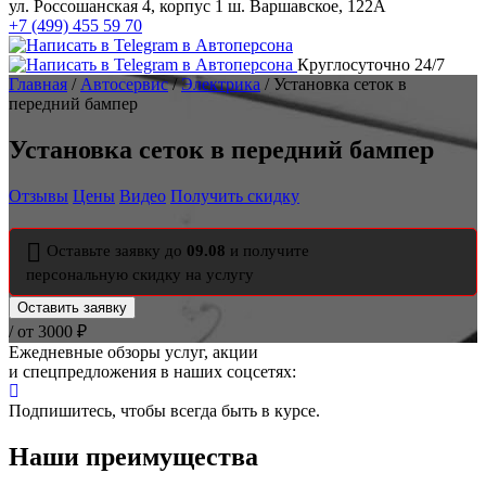
ул. Россошанская 4, корпус 1
ш. Варшавское, 122А
+7 (499) 455 59 70
Круглосуточно 24/7
Главная
/
Автосервис
/
Электрика
/ Установка сеток в
передний бампер
Установка сеток в передний бампер
Отзывы
Цены
Видео
Получить скидку
Оставьте заявку до
09.08
и получите
персональную скидку на услугу
Оставить заявку
/ от 3000 ₽
Ежедневные обзоры услуг, акции
и спецпредложения в наших соцсетях:
Подпишитесь, чтобы всегда быть в курсе.
Наши преимущества