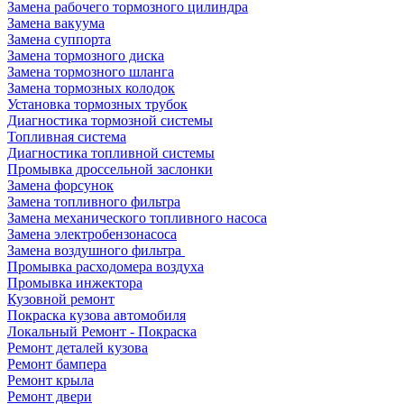
Замена рабочего тормозного цилиндра
Замена вакуума
Замена суппорта
Замена тормозного диска
Замена тормозного шланга
Замена тормозных колодок
Установка тормозных трубок
Диагностика тормозной системы
Топливная система
Диагностика топливной системы
Промывка дроссельной заслонки
Замена форсунок
Замена топливного фильтра
Замена механического топливного насоса
Замена электробензонасоса
Замена воздушного фильтра
Промывка расходомера воздуха
Промывка инжектора
Кузовной ремонт
Покраска кузова автомобиля
Локальный Ремонт - Покраска
Ремонт деталей кузова
Ремонт бампера
Ремонт крыла
Ремонт двери