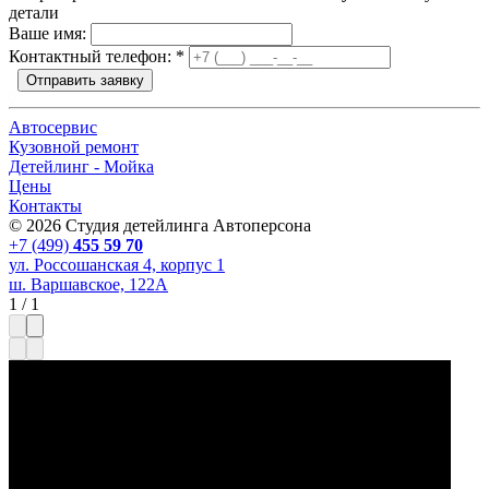
детали
Ваше имя:
Контактный телефон:
*
Отправить заявку
Автосервис
Кузовной ремонт
Детейлинг - Мойка
Цены
Контакты
© 2026 Студия детейлинга Автоперсона
+7 (499)
455 59 70
ул. Россошанская 4, корпус 1
ш. Варшавское, 122А
1
/
1
Оставьте заявку сейчас и получите скидку
на первое обслуживание на любую услугу