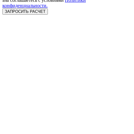
Вы соглашаетесь c условиями
Политики
конфиденциальности.
Установка кнопки
Установка дневных
Установка
старт / стоп
ходовых огней
сигнализаций с
автозапуском
Ремонт климат-
Ремонт ABS
Адаптация
контроля
дроссельной
заслонки
Адаптация АКПП
Адаптация
Адаптация
вариатора
двигателя
Ремонт щитка
Ремонт блока SAM
Чистка и замена
приборов
(MB)
клапана системы
рециркуляции
отработавших
газов (EGR)
Удаление клапана
Замена и установка
Раскодировка и
ЕГР
бортовых
разблокировка
компьютеров
автомагнитол
Замена стартера
Диагностика и
Ремонт
ремонт
генераторов
автоэлектрики