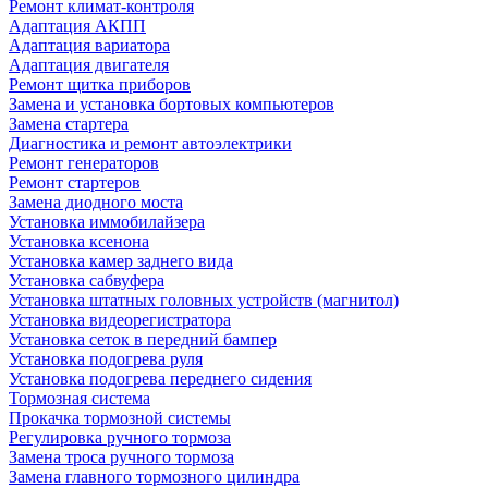
Ремонт климат-контроля
Адаптация АКПП
Адаптация вариатора
Адаптация двигателя
Ремонт щитка приборов
Замена и установка бортовых компьютеров
Замена стартера
Диагностика и ремонт автоэлектрики
Ремонт генераторов
Ремонт стартеров
Замена диодного моста
Установка иммобилайзера
Установка ксенона
Установка камер заднего вида
Установка сабвуфера
Установка штатных головных устройств (магнитол)
Установка видеорегистратора
Установка сеток в передний бампер
Установка подогрева руля
Установка подогрева переднего сидения
Тормозная система
Прокачка тормозной системы
Регулировка ручного тормоза
Замена троса ручного тормоза
Замена главного тормозного цилиндра