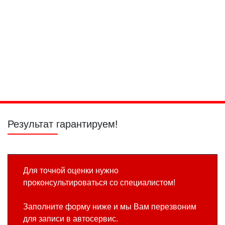
насоса
Замена
Замена
электробензонасоса
воздушного
фильтра
Промывка
Диагностика
Замена
расходомера
АКПП/КПП
сцепления 6DCT
воздуха
Powershift
Результат гарантируем!
Для точной оценки нужно
проконсультироваться со специалистом!
Заполните форму ниже и мы Вам перезвоним
для записи в автосервис.