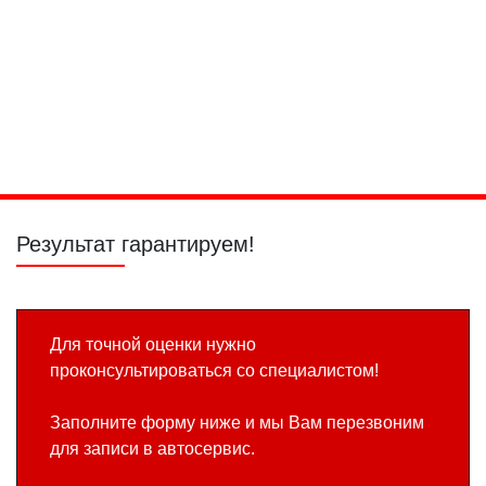
Замена
Замена
электробензонасоса
воздушного
фильтра
Промывка
Диагностика
Замена
расходомера
АКПП/КПП
сцепления 6DCT
воздуха
Powershift
Результат гарантируем!
Для точной оценки нужно
проконсультироваться со специалистом!
Заполните форму ниже и мы Вам перезвоним
для записи в автосервис.