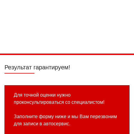
Замена
Замена
электробензонасоса
воздушного
фильтра
Промывка
Диагностика
Замена
расходомера
АКПП/КПП
сцепления 6DCT
воздуха
Powershift
Результат гарантируем!
Для точной оценки нужно
проконсультироваться со специалистом!
Заполните форму ниже и мы Вам перезвоним
для записи в автосервис.