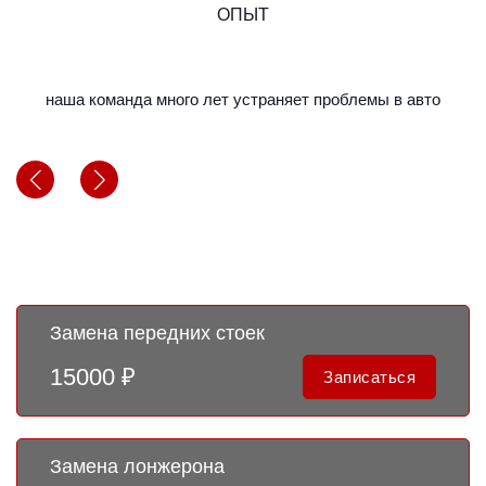
ОПЫТ
наша команда много лет устраняет проблемы в авто
м
Выберите услугу
Замена передних стоек
15000 ₽
Записаться
Замена лонжерона