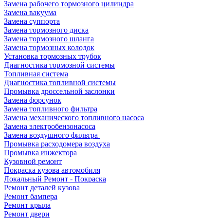
Замена рабочего тормозного цилиндра
Замена вакуума
Замена суппорта
Замена тормозного диска
Замена тормозного шланга
Замена тормозных колодок
Установка тормозных трубок
Диагностика тормозной системы
Топливная система
Диагностика топливной системы
Промывка дроссельной заслонки
Замена форсунок
Замена топливного фильтра
Замена механического топливного насоса
Замена электробензонасоса
Замена воздушного фильтра
Промывка расходомера воздуха
Промывка инжектора
Кузовной ремонт
Покраска кузова автомобиля
Локальный Ремонт - Покраска
Ремонт деталей кузова
Ремонт бампера
Ремонт крыла
Ремонт двери