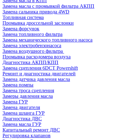
Замена масла в КПП
Замена масла с промывкой фильтра АКПП
Замена сальника привода 4WD
Топливная система
Промывка дроссельной заслонки
Замена форсунок
Замена топливного фильтра
Замена механического топливного насоса
Замена электробензонасоса
Замена воздушного фильтра
Промывка расходомера воздуха
Диагностика АКПП/КПП
Замена сцепления 6DCT Powershift
Ремонт и диагностика двигателей
Замена датчика давления масла
Замена помпы
Замена троса сцепления
Замеры давления масла
Замена ГУР
Замена двигателя
Замена шланга ГУР
Диагностика ДВС
Замена масла ГУР
Капитальный ремонт ДВС
Регулировка клапанов