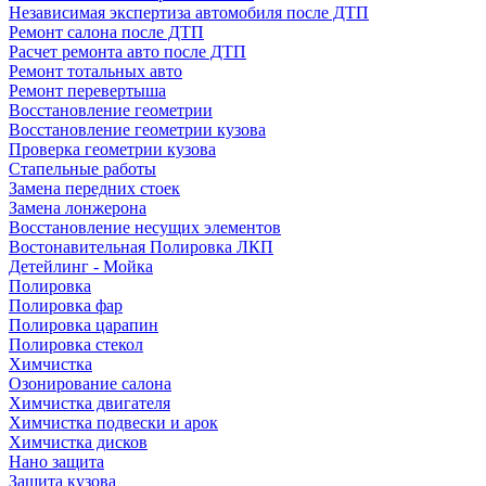
Независимая экспертиза автомобиля после ДТП
Ремонт салона после ДТП
Расчет ремонта авто после ДТП
Ремонт тотальных авто
Ремонт перевертыша
Восстановление геометрии
Восстановление геометрии кузова
Проверка геометрии кузова
Стапельные работы
Замена передних стоек
Замена лонжерона
Восстановление несущих элементов
Востонавительная Полировка ЛКП
Детейлинг - Мойка
Полировка
Полировка фар
Полировка царапин
Полировка стекол
Химчистка
Озонирование салона
Химчистка двигателя
Химчистка подвески и арок
Химчистка дисков
Нано защита
Защита кузова