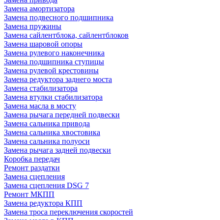
Замена амортизатора
Замена подвесного подшипника
Замена пружины
Замена сайлентблока, сайлентблоков
Замена шаровой опоры
Замена рулевого наконечника
Замена подшипника ступицы
Замена рулевой крестовины
Замена редуктора заднего моста
Замена стабилизатора
Замена втулки стабилизатора
Замена масла в мосту
Замена рычага передней подвески
Замена сальника привода
Замена сальника хвостовика
Замена сальника полуоси
Замена рычага задней подвески
Коробка передач
Ремонт раздатки
Замена сцепления
Замена сцепления DSG 7
Ремонт МКПП
Замена редуктора КПП
Замена троса переключения скоростей