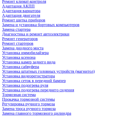
Ремонт климат-контроля
Адаптация АКПП
Адаптация вариатора
Адаптация двигателя
Ремонт щитка приборов
Замена и установка бортовых компьютеров
Замена стартера
Диагностика и ремонт автоэлектрики
Ремонт генераторов
Ремонт стартеров
Замена диодного моста
Установка иммобилайзера
Установка ксенона
Установка камер заднего вида
Установка сабвуфера
Установка штатных головных устройств (магнитол)
Установка видеорегистратора
Установка сеток в передний бампер
Установка подогрева руля
Установка подогрева переднего сидения
Тормозная система
Прокачка тормозной системы
Регулировка ручного тормоза
Замена троса ручного тормоза
Замена главного тормозного цилиндра