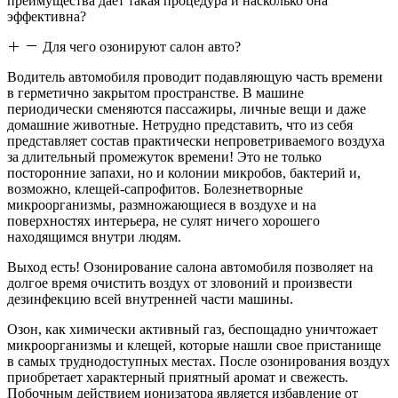
преимущества дает такая процедура и насколько она
эффективна?
Для чего озонируют салон авто?
Водитель автомобиля проводит подавляющую часть времени
в герметично закрытом пространстве. В машине
периодически сменяются пассажиры, личные вещи и даже
домашние животные. Нетрудно представить, что из себя
представляет состав практически непроветриваемого воздуха
за длительный промежуток времени! Это не только
посторонние запахи, но и колонии микробов, бактерий и,
возможно, клещей-сапрофитов. Болезнетворные
микроорганизмы, размножающиеся в воздухе и на
поверхностях интерьера, не сулят ничего хорошего
находящимся внутри людям.
Выход есть! Озонирование салона автомобиля позволяет на
долгое время очистить воздух от зловоний и произвести
дезинфекцию всей внутренней части машины.
Озон, как химически активный газ, беспощадно уничтожает
микроорганизмы и клещей, которые нашли свое пристанище
в самых труднодоступных местах. После озонирования воздух
приобретает характерный приятный аромат и свежесть.
Побочным действием ионизатора является избавление от