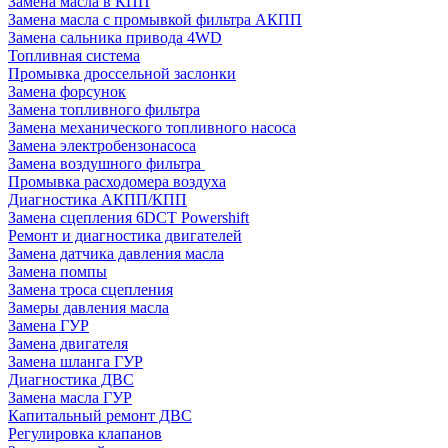
Замена масла в КПП
Замена масла с промывкой фильтра АКПП
Замена сальника привода 4WD
Топливная система
Промывка дроссельной заслонки
Замена форсунок
Замена топливного фильтра
Замена механического топливного насоса
Замена электробензонасоса
Замена воздушного фильтра
Промывка расходомера воздуха
Диагностика АКПП/КПП
Замена сцепления 6DCT Powershift
Ремонт и диагностика двигателей
Замена датчика давления масла
Замена помпы
Замена троса сцепления
Замеры давления масла
Замена ГУР
Замена двигателя
Замена шланга ГУР
Диагностика ДВС
Замена масла ГУР
Капитальный ремонт ДВС
Регулировка клапанов