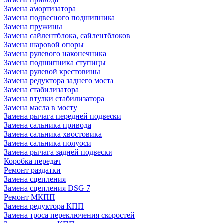
Замена амортизатора
Замена подвесного подшипника
Замена пружины
Замена сайлентблока, сайлентблоков
Замена шаровой опоры
Замена рулевого наконечника
Замена подшипника ступицы
Замена рулевой крестовины
Замена редуктора заднего моста
Замена стабилизатора
Замена втулки стабилизатора
Замена масла в мосту
Замена рычага передней подвески
Замена сальника привода
Замена сальника хвостовика
Замена сальника полуоси
Замена рычага задней подвески
Коробка передач
Ремонт раздатки
Замена сцепления
Замена сцепления DSG 7
Ремонт МКПП
Замена редуктора КПП
Замена троса переключения скоростей