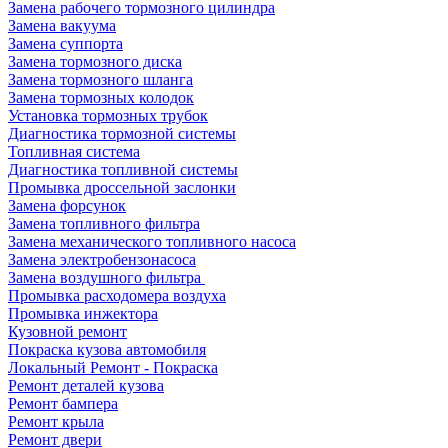
Замена рабочего тормозного цилиндра
Замена вакуума
Замена суппорта
Замена тормозного диска
Замена тормозного шланга
Замена тормозных колодок
Установка тормозных трубок
Диагностика тормозной системы
Топливная система
Диагностика топливной системы
Промывка дроссельной заслонки
Замена форсунок
Замена топливного фильтра
Замена механического топливного насоса
Замена электробензонасоса
Замена воздушного фильтра
Промывка расходомера воздуха
Промывка инжектора
Кузовной ремонт
Покраска кузова автомобиля
Локальный Ремонт - Покраска
Ремонт деталей кузова
Ремонт бампера
Ремонт крыла
Ремонт двери