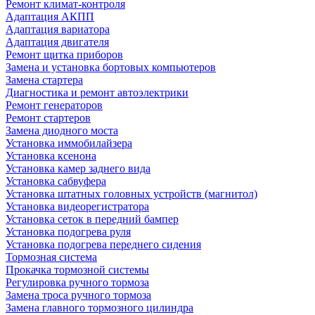
Ремонт климат-контроля
Адаптация АКПП
Адаптация вариатора
Адаптация двигателя
Ремонт щитка приборов
Замена и установка бортовых компьютеров
Замена стартера
Диагностика и ремонт автоэлектрики
Ремонт генераторов
Ремонт стартеров
Замена диодного моста
Установка иммобилайзера
Установка ксенона
Установка камер заднего вида
Установка сабвуфера
Установка штатных головных устройств (магнитол)
Установка видеорегистратора
Установка сеток в передний бампер
Установка подогрева руля
Установка подогрева переднего сидения
Тормозная система
Прокачка тормозной системы
Регулировка ручного тормоза
Замена троса ручного тормоза
Замена главного тормозного цилиндра