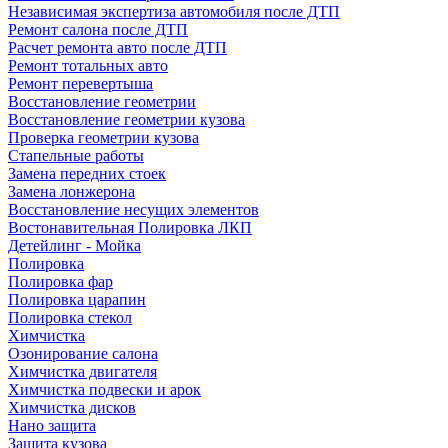
Независимая экспертиза автомобиля после ДТП
Ремонт салона после ДТП
Расчет ремонта авто после ДТП
Ремонт тотальных авто
Ремонт перевертыша
Восстановление геометрии
Восстановление геометрии кузова
Проверка геометрии кузова
Стапельные работы
Замена передних стоек
Замена лонжерона
Восстановление несущих элементов
Востонавительная Полировка ЛКП
Детейлинг - Мойка
Полировка
Полировка фар
Полировка царапин
Полировка стекол
Химчистка
Озонирование салона
Химчистка двигателя
Химчистка подвески и арок
Химчистка дисков
Нано защита
Защита кузова