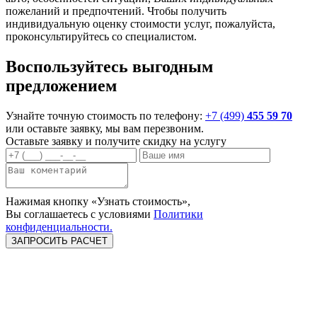
пожеланий и предпочтений. Чтобы получить
индивидуальную оценку стоимости услуг, пожалуйста,
проконсультируйтесь со специалистом.
Воспользуйтесь выгодным
предложением
Узнайте точную стоимость по телефону:
+7 (499)
455 59 70
или оставьте заявку, мы вам перезвоним.
Оставьте заявку и
получите скидку
на услугу
Нажимая кнопку «Узнать стоимость»,
Вы соглашаетесь c условиями
Политики
конфиденциальности.
Тонировка Llumar -
Тонировка
Тонировка
UltraVision
плёнками
плёнками Infinity
UltraVision
Тонировка
ЗАДНЯЯ
Атермальной
ПОЛУСФЕРА "ПО