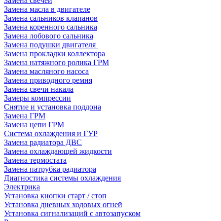
Замена свечей
Замена масла в двигателе
Замена сальников клапанов
Замена коренного сальника
Замена лобового сальника
Замена подушки двигателя
Замена прокладки коллектора
Замена натяжного ролика ГРМ
Замена масляного насоса
Замена приводного ремня
Замена свечи накала
Замеры компрессии
Снятие и установка поддона
Замена ГРМ
Замена цепи ГРМ
Система охлаждения и ГУР
Замена радиатора ДВС
Замена охлаждающей жидкости
Замена термостата
Замена патрубка радиатора
Диагностика системы охлаждения
Электрика
Установка кнопки старт / стоп
Установка дневных ходовых огней
Установка сигнализаций с автозапуском