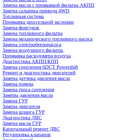
Замена масла с промывкой фильтра АКПП
Замена сальника привода 4WD
Топливная система
Промывка дроссельной заслонки
Замена форсунок
Замена топливного фильтра
Замена механического топливного насоса
Замена электробензонасоса
Замена воздушного фильтра
Промывка расходомера воздуха
Диагностика АКПП/КПП
Замена сцепления 6DCT Powershift
Ремонт и диагностика двигателей
Замена датчика давления масла
Замена помпы
Замена троса сцепления
Замеры давления масла
Замена ГУР
Замена двигателя
Замена шланга ГУР
Диагностика ДВС
Замена масла ГУР
Капитальный ремонт ДВС
Регулировка клапанов