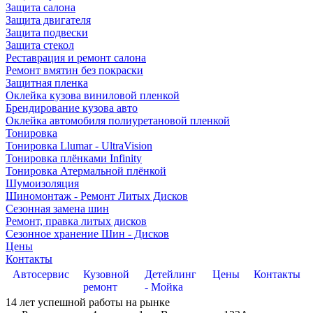
Защита салона
Защита двигателя
Защита подвески
Защита стекол
Реставрация и ремонт салона
Ремонт вмятин без покраски
Защитная пленка
Оклейка кузова виниловой пленкой
Брендирование кузова авто
Оклейка автомобиля полиуретановой пленкой
Тонировка
Тонировка Llumar - UltraVision
Тонировка плёнками Infinity
Тонировка Атермальной плёнкой
Шумоизоляция
Шиномонтаж - Ремонт Литых Дисков
Сезонная замена шин
Ремонт, правка литых дисков
Сезонное хранение Шин - Дисков
Цены
Контакты
Автосервис
Кузовной
Детейлинг
Цены
Контакты
ремонт
- Мойка
14
лет успешной работы на рынке