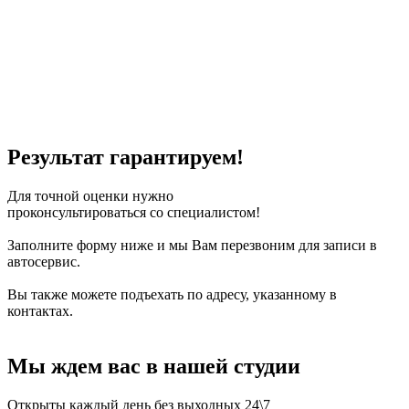
плёнкой
ГОСТУ" 2.
Тонировка 2 малых
боковых стёкол 3.
Тонировка стекла
заднего вида *
Универсалы + 10%
к стоимости
Результат гарантируем!
Для точной оценки нужно
проконсультироваться со специалистом!
Заполните форму ниже и мы Вам перезвоним для записи в
автосервис.
Вы также можете подъехать по адресу, указанному в
контактах.
Мы ждем вас в нашей студии
Открыты каждый день без выходных 24\7