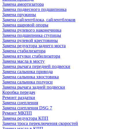
Замена амортизатора
Замена подвесного подшипника
Замена пружины
Замена сайлентблока, сайлентблоков
Замена шаровой опоры
Замена рулевого наконечника
Замена подшипника ступицы
Замена рулевой крестовины
Замена редуктора заднего моста
Замена стабилизатора
Замена втулки стабилизатора
Замена масла в мосту
Замена рычага передней подвески
Замена сальника привода
Замена сальника хвостовика
Замена сальника полуоси
Замена рычага задней подвески
Коробка передач
Ремонт раздатки
Замена сцепления
Замена сцепления DSG 7
Ремонт МКПП
Замена редуктора КПП
Замена троса переключения скоростей
Замена масла в КПП