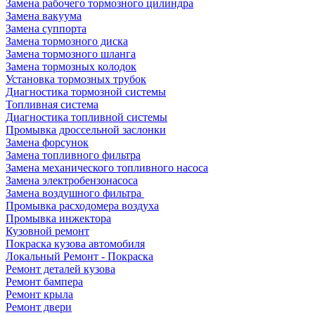
Замена рабочего тормозного цилиндра
Замена вакуума
Замена суппорта
Замена тормозного диска
Замена тормозного шланга
Замена тормозных колодок
Установка тормозных трубок
Диагностика тормозной системы
Топливная система
Диагностика топливной системы
Промывка дроссельной заслонки
Замена форсунок
Замена топливного фильтра
Замена механического топливного насоса
Замена электробензонасоса
Замена воздушного фильтра
Промывка расходомера воздуха
Промывка инжектора
Кузовной ремонт
Покраска кузова автомобиля
Локальный Ремонт - Покраска
Ремонт деталей кузова
Ремонт бампера
Ремонт крыла
Ремонт двери