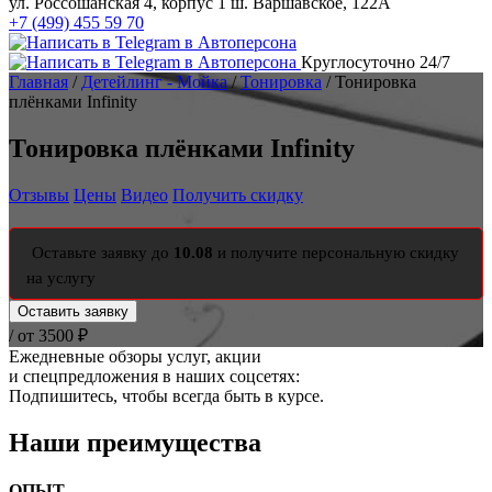
ул. Россошанская 4, корпус 1
ш. Варшавское, 122А
+7 (499) 455 59 70
Круглосуточно 24/7
Главная
/
Детейлинг - Мойка
/
Тонировка
/ Тонировка
плёнками Infinity
Тонировка плёнками Infinity
Отзывы
Цены
Видео
Получить скидку
Оставьте заявку до
10.08
и получите
персональную скидку
на услугу
Оставить заявку
/ от 3500 ₽
Ежедневные обзоры услуг, акции
и спецпредложения в наших соцсетях:
Подпишитесь, чтобы всегда быть в курсе.
Наши преимущества
ОПЫТ