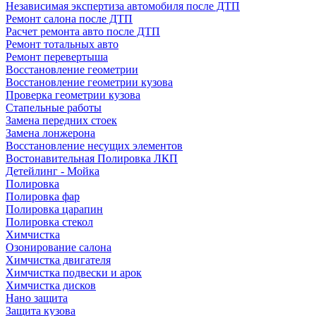
Независимая экспертиза автомобиля после ДТП
Ремонт салона после ДТП
Расчет ремонта авто после ДТП
Ремонт тотальных авто
Ремонт перевертыша
Восстановление геометрии
Восстановление геометрии кузова
Проверка геометрии кузова
Стапельные работы
Замена передних стоек
Замена лонжерона
Восстановление несущих элементов
Востонавительная Полировка ЛКП
Детейлинг - Мойка
Полировка
Полировка фар
Полировка царапин
Полировка стекол
Химчистка
Озонирование салона
Химчистка двигателя
Химчистка подвески и арок
Химчистка дисков
Нано защита
Защита кузова