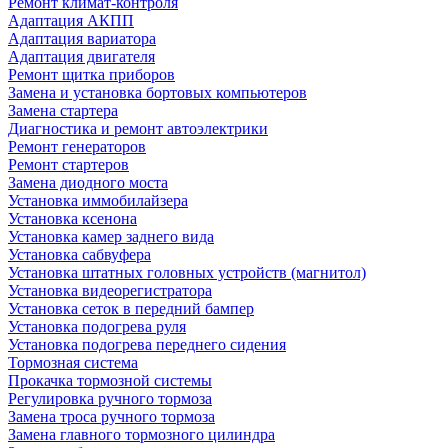
Ремонт климат-контроля
Адаптация АКПП
Адаптация вариатора
Адаптация двигателя
Ремонт щитка приборов
Замена и установка бортовых компьютеров
Замена стартера
Диагностика и ремонт автоэлектрики
Ремонт генераторов
Ремонт стартеров
Замена диодного моста
Установка иммобилайзера
Установка ксенона
Установка камер заднего вида
Установка сабвуфера
Установка штатных головных устройств (магнитол)
Установка видеорегистратора
Установка сеток в передний бампер
Установка подогрева руля
Установка подогрева переднего сидения
Тормозная система
Прокачка тормозной системы
Регулировка ручного тормоза
Замена троса ручного тормоза
Замена главного тормозного цилиндра